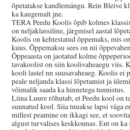
õpetatakse kandlemängu. Rein Bleive kla
ka kaugemalt jne.
TERA Peedu Koolis õpib kolmes klassis
on neljaklassiline, järgmisel aastal lõpe
Koolis on kehtestatud õppemaks, mis on 
kuus. Õppemaksu sees on nii õppevahend
Õppeaasta on jaotatud kolme õppeperioo
tavakoolist on siin koolivaheaegu viis. 
kooli lastel nn suusavaheaeg. Koolis ei 
peale neljanda klassi lõpetamist ja ülem
võimalik saada ka hinnetega tunnistus.
Liina Luure rõhutab, et Peedu kool on tav
suunatud kool. Siia tuuakse lapsi väga er
millest peamine on ikkagi see, et soovi
algust turvalises keskkonnas. Ent on ka 