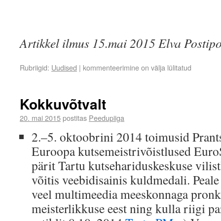
Artikkel ilmus 15.mai 2015 Elva Postipo
Rubriigid:
Uudised
|
kommenteerimine on välja lülitatud
Kokkuvõtvalt
20. mai 2015
postitas
Peedupiiga
2.–5. oktoobrini 2014 toimusid Prant
Euroopa kutsemeistrivõistlused EuroS
pärit Tartu kutsehariduskeskuse vilis
võitis veebidisainis kuldmedali. Peale
veel multimeedia meeskonnaga pronks
meisterlikkuse eest ning kulla riigi p