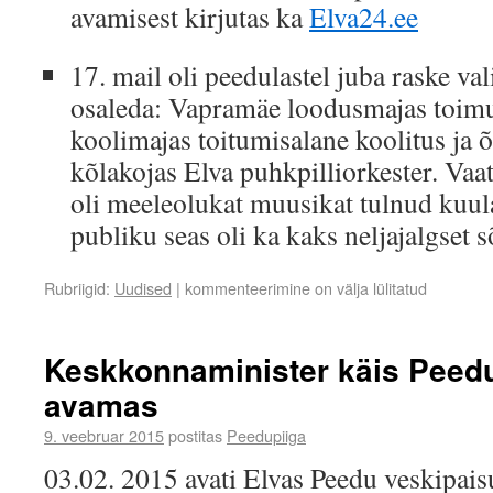
avamisest kirjutas ka
Elva24.ee
17. mail oli peedulastel juba raske vali
osaleda: Vapramäe loodusmajas toimu
koolimajas toitumisalane koolitus ja 
kõlakojas Elva puhkpilliorkester. Vaa
oli meeleolukat muusikat tulnud kuul
publiku seas oli ka kaks neljajalgset s
Rubriigid:
Uudised
|
kommenteerimine on välja lülitatud
Keskkonnaminister käis Peed
avamas
9. veebruar 2015
postitas
Peedupiiga
03.02. 2015 avati Elvas Peedu veskipaisu