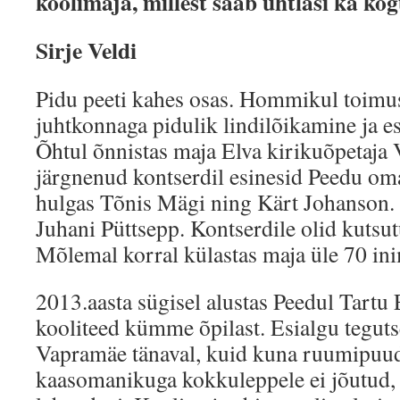
koolimaja, millest saab ühtlasi ka k
Sirje Veldi
Pidu peeti kahes osas. Hommikul toim
juhtkonnaga pidulik lindilõikamine ja e
Õhtul õnnistas maja Elva kirikuõpetaja V
järgnenud kontserdil esinesid Peedu om
hulgas Tõnis Mägi ning Kärt Johanson. 
Juhani Püttsepp. Kontserdile olid kutsu
Mõlemal korral külastas maja üle 70 in
2013.aasta sügisel alustas Peedul Tartu 
kooliteed kümme õpilast. Esialgu teguts
Vapramäe tänaval, kuid kuna ruumipuudu
kaasomanikuga kokkuleppele ei jõutud, t