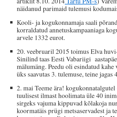
artiklit 8.10. 2014
Tartu PM-s
) Varem
näidanud parimaid tulemusi kodumaist
Kooli- ja kogukonnamaja saali põran
korraldatud annetuskampaaniaga kogu
arvele 1332 eurot.
20. veebruaril 2015 toimus Elva huvi
Sinilind taas Eesti Vabariigi aastapä
mälumäng. Peedu oli esindatud kahe v
üks saavutas 3. tulemuse, teine jagas 4
2. mai Teeme ära! kogukonnatalgutel o
tuulisest ilmast hoolimata üle 40 inim
sirgeks vajuma kippuvad kõlakoja nurg
koormatäis prügi metsaservadest ja te