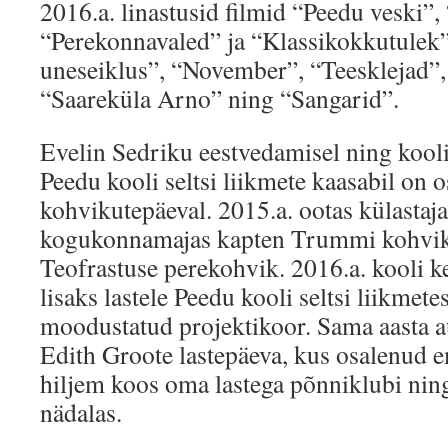
2016.a. linastusid filmid “Peedu veski”,
“Perekonnavaled” ja “Klassikokkutulek”
uneseiklus”, “November”, “Teesklejad”, 
“Saareküla Arno” ning “Sangarid”.
Evelin Sedriku eestvedamisel ning kool
Peedu kooli seltsi liikmete kaasabil on 
kohvikutepäeval. 2015.a. ootas külastaja
kogukonnamajas kapten Trummi kohvik,
Teofrastuse perekohvik. 2016.a. kooli k
lisaks lastele Peedu kooli seltsi liikmete
moodustatud projektikoor. Sama aasta a
Edith Groote lastepäeva, kus osalenud
hiljem koos oma lastega põnniklubi nin
nädalas.