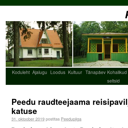
Koduleht
Ajalugu
Loodus
Kultuur
Tänapäev
Kohalikud
seltsid
Peedu raudteejaama reisipavil
katuse
31. oktoober 2019
postitas
Peedupiiga