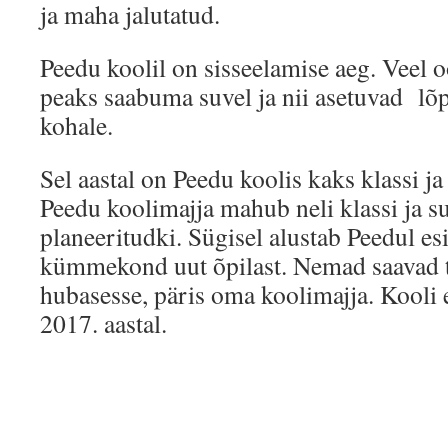
ja maha jalutatud.
Peedu koolil on sisseelamise aeg. Veel 
peaks saabuma suvel ja nii asetuvad lõ
kohale.
Sel aastal on Peedu koolis kaks klassi ja
Peedu koolimajja mahub neli klassi ja s
planeeritudki. Sügisel alustab Peedul es
kümmekond uut õpilast. Nemad saavad t
hubasesse, päris oma koolimajja. Kooli 
2017. aastal.