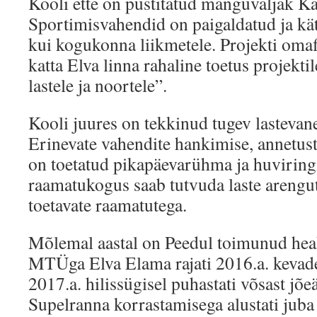
Kooli ette on püstitatud mänguväljak Ka
Sportimisvahendid on paigaldatud ja kät
kui kogukonna liikmetele. Projekti omaf
katta Elva linna rahaline toetus projekti
lastele ja noortele”.
Kooli juures on tekkinud tugev lasteva
Erinevate vahendite hankimise, annetust
on toetatud pikapäevarühma ja huviringi
raamatukogus saab tutvuda laste arengut
toetavate raamatutega.
Mõlemal aastal on Peedul toimunud hea
MTÜga Elva Elama rajati 2016.a. kevad
2017.a. hilissügisel puhastati võsast jõ
Supelranna korrastamisega alustati juba 