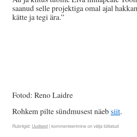
saanud selle projektiga omal ajal hakkam
kätte ja tegi ära.”
Fotod: Reno Laidre
Rohkem pilte sündmusest näeb
siit
.
Rubriigid:
Uudised
|
kommenteerimine on välja lülitatud