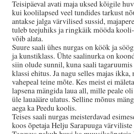
Teisipäeval avati maja uksed kõigile huvi
kui koolilapsed veel tundides tarkust nõ
antakse jalga värvilised sussid, majape
tuleb teejuhiks ja ringkäik mööda kool
võib alata.
Suure saali ühes nurgas on köök ja söög
ja kunstiklass. Ühte saalinurka on koon
siin olude sunnil, kuna saali tagaruumis 
klassi ehitus. Ja nagu selles majas ikka, 
vahepeal teine mõte. Kes meist ei mäleta
lapsena mängida laua all, mille peale o
üle lauaääre ulatus. Selline mõnus mä
aega ka Peedu koolis.
Teises saali nurgas meisterdavad esimes
koos õpetaja Helju Sarapuuga värviliste l
Tegevus pakub huvi ka muusikaõpetaja K