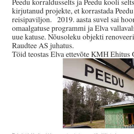
Peedu korraldusselts ja Peedu kooli selt
kirjutanud projekte, et korrastada Peed
reisipaviljon. 2019. aasta suvel sai ho
omaalgatuse programmi ja Elva vallavalit
uue katuse. Nõusoleku objekti renoveer
Raudtee AS juhatus.
Töid teostas Elva ettevõte KMH Ehitus