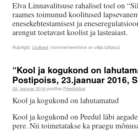
Elva Linnavalitsuse rahalisel toel on “S
raames toimunud koolitused lapsevanema
enesekehtestamisest ja eneseregulatsioon
arengut toetavast koolist ja lasteaiast.
Rubriigid:
Uudised
|
kommenteerimine on välja lülitatud
“Kool ja kogukond on lahutam
Postipoiss, 23.jaanuar 2016, Si
29. jaanuar 2016
postitas
Peedupiiga
Kool ja kogukond on lahutamatud
Kool ja kogukond on Peedul läbi aegade
pere. Nii toimetatakse ka praegu mõnusa