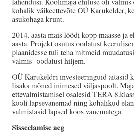
lahendusi. Koolimaja ehituse oli valmis
kohalik väikeettevõte OÜ Karukelder, ke
asukohaga krunt.
2014. aasta mais löödi kopp maasse ja e
aasta. Projekt osutus oodatust keerulise
plaanidesse tuli teha mitmeid muudatusi 
valmis oodatust hiljem.
OÜ Karukeldri investeeringuid aitasid k
lisaks mõned inimesed väljaspoolt. Maja
ettevalmistamisel osalesid TERA 8.klass
kooli lapsevanemad ning kohalikud elan
valmistasid lapsed koos vanematega.
Sisseelamise aeg