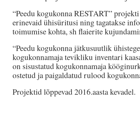
“Peedu kogukonna RESTART” projekti k
erinevaid ühisüritusi ning tagatakse info
toimumise kohta, sh flaierite kujundami
“Peedu kogukonna jätkusuutlik ühisteg
kogukonnamaja tevikliku inventari kaasa
on sisustatud kogukonnamaja kööginurk 
ostetud ja paigaldatud rulood kogukonna
Projektid lõppevad 2016.aasta kevadel.