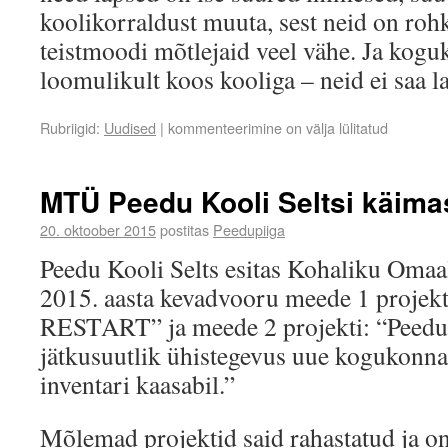
koolikorraldust muuta, sest neid on ro
teistmoodi mõtlejaid veel vähe. Ja kog
loomulikult koos kooliga – neid ei saa l
Rubriigid:
Uudised
|
kommenteerimine on välja lülitatud
MTÜ Peedu Kooli Seltsi käima
20. oktoober 2015
postitas
Peedupiiga
Peedu Kooli Selts esitas Kohaliku Oma
2015. aasta kevadvooru meede 1 projek
RESTART” ja meede 2 projekti: “Peed
jätkusuutlik ühistegevus uue kogukonna
inventari kaasabil.”
Mõlemad projektid said rahastatud ja on