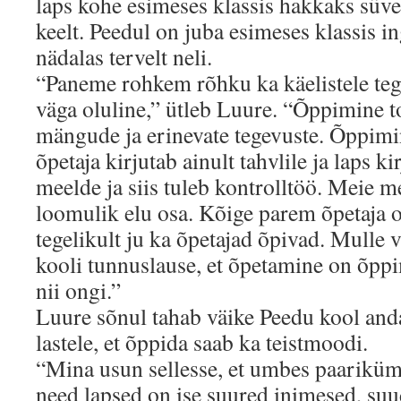
laps kohe esimeses klassis hakkaks süve
keelt. Peedul on juba esimeses klassis in
nädalas tervelt neli.
“Paneme rohkem rõhku ka käelistele teg
väga oluline,” ütleb Luure. “Õppimine t
mängude ja erinevate tegevuste. Õppimin
õpetaja kirjutab ainult tahvlile ja laps k
meelde ja siis tuleb kontrolltöö. Meie 
loomulik elu osa. Kõige parem õpetaja o
tegelikult ju ka õpetajad õpivad. Mulle
kooli tunnuslause, et õpetamine on õppi
nii ongi.”
Luure sõnul tahab väike Peedu kool anda
lastele, et õppida saab ka teistmoodi.
“Mina usun sellesse, et umbes paarikümn
need lapsed on ise suured inimesed, su