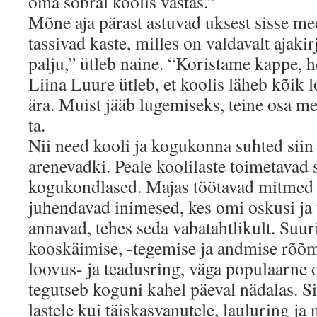
oma sõbral koolis vastas.”
Mõne aja pärast astuvad uksest sisse mee
tassivad kaste, milles on valdavalt ajaki
palju,” ütleb naine. “Koristame kappe,
Liina Luure ütleb, et koolis läheb kõik 
ära. Muist jääb lugemiseks, teine osa me
ta.
Nii need kooli ja kogukonna suhted siin
arenevadki. Peale koolilaste toimetavad 
kogukondlased. Majas töötavad mitmed 
juhendavad inimesed, kes omi oskusi ja t
annavad, tehes seda vabatahtlikult. Suu
kooskäimise, -tegemise ja andmise rõõm.
loovus- ja teadusring, väga populaarne 
tegutseb koguni kahel päeval nädalas. Si
lastele kui täiskasvanutele, lauluring j