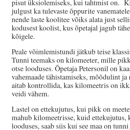
pisut üksiolemiseks, kui tahtmist on. K
julgust ka tulevaste õppurite vanematele,
nende laste koolitee võiks alata just selli
kodusest koolist, kus õpetajal jagub tähe
kõigele.
Peale võimlemistundi jätkub teise klassi
Tunni teemaks on kilomeeter, mille pik
otse looduses. Õpetaja Petersonil on ka
vahemaade tähistamiseks, mõõdulint ja n
aitab kontrollida, kas kilomeetris on ikk
veidi vähem.
Lastel on ettekujutus, kui pikk on meete
mahub kilomeetrisse, kuid ettekujutus, 
looduses, saab siis kui see maa on tunn