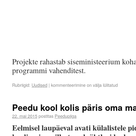
Projekte rahastab siseministeerium koh
programmi vahenditest.
Rubriigid:
Uudised
|
kommenteerimine on välja lülitatud
Peedu kool kolis päris oma ma
22. mai 2015
postitas
Peedupiiga
Eelmisel laupäeval avati külalistele p