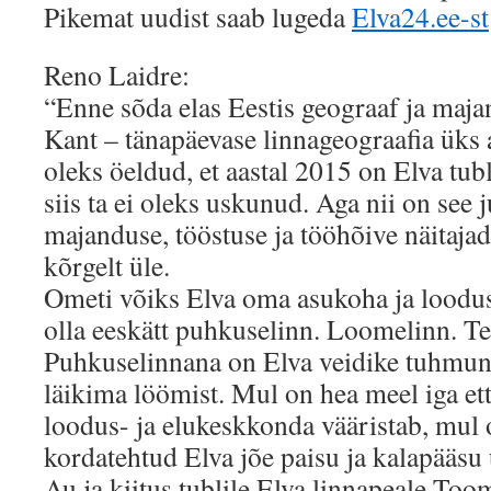
Pikemat uudist saab lugeda
Elva24.ee-st
Reno Laidre:
“Enne sõda elas Eestis geograaf ja maj
Kant – tänapäevase linnageograafia üks a
oleks öeldud, et aastal 2015 on Elva tubl
siis ta ei oleks uskunud. Aga nii on see 
majanduse, tööstuse ja tööhõive näitajad
kõrgelt üle.
Ometi võiks Elva oma asukoha ja loodus
olla eeskätt puhkuselinn. Loomelinn. Te
Puhkuselinnana on Elva veidike tuhmunu
läikima löömist. Mul on hea meel iga et
loodus- ja elukeskkonda vääristab, mul
kordatehtud Elva jõe paisu ja kalapääsu 
Au ja kiitus tublile Elva linnapeale Too