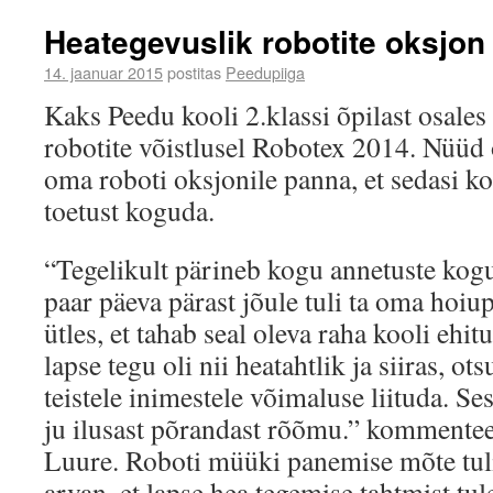
Heategevuslik robotite oksjon
14. jaanuar 2015
postitas
Peedupiiga
Kaks Peedu kooli 2.klassi õpilast osale
robotite võistlusel Robotex 2014. Nüüd o
oma roboti oksjonile panna, et sedasi ko
toetust koguda.
“Tegelikult pärineb kogu annetuste kogu
paar päeva pärast jõule tuli ta oma hoiu
ütles, et tahab seal oleva raha kooli ehi
lapse tegu oli nii heatahtlik ja siiras, o
teistele inimestele võimaluse liituda. Se
ju ilusast põrandast rõõmu.” kommentee
Luure. Roboti müüki panemise mõte tul
arvan, et lapse hea tegemise tahtmist tule