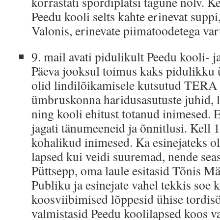
korrastati spordiplatsi tagune nõlv.
Peedu kooli selts kahte erinevat suppi,
Valonis, erinevate piimatoodetega varu
9. mail avati pidulikult Peedu kooli-
Päeva jooksul toimus kaks pidulikku ü
olid lindilõikamisele kutsutud TERA e
ümbruskonna haridusasutuste juhid, l
ning kooli ehitust totanud inimesed. 
jagati tänumeeneid ja õnnitlusi. Kell 
kohalikud inimesed. Ka esinejateks ol
lapsed kui veidi suuremad, nende seas
Püttsepp, oma laule esitasid Tõnis Mä
Publiku ja esinejate vahel tekkis so
koosviibimised lõppesid ühise tordis
valmistasid Peedu koolilapsed koos 