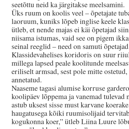
seetõttu neid ka järgitakse meelsamini.
Üks ruum on koolis veel – õpetajate tuba
laoruum, kuniks lõpeb inglise keele klas
ütleb, et nende majas ei käi õpetajad si
niisama istumas, vaid see on pigem ikk
seinal reeglid – need on samuti õpetajad
Klassidevahelises koridoris on suur rii
millega lapsed peale koolitunde meelsa
eriliselt armsad, sest pole mitte ostetud
annetatud.
Naaseme tagasi alumise korruse gardero
koolipäev lõppema ja vanemad tulevad ne
astub uksest sisse must karvane koerake
haugatusega kõiki ruumisolijaid tervit
kogukonna koer,” ütleb Liina Luure lõbu