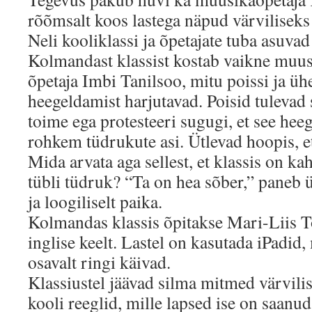
rõõmsalt koos lastega näpud värviliseks
Neli kooliklassi ja õpetajate tuba asuva
Kolmandast klassist kostab vaikne muus
õpetaja Imbi Tanilsoo, mitu poissi ja üh
heegeldamist harjutavad. Poisid tulevad 
toime ega protesteeri sugugi, et see hee
rohkem tüdrukute asi. Ütlevad hoopis, e
Mida arvata aga sellest, et klassis on ka
tübli tüdruk? “Ta on hea sõber,” paneb ük
ja loogiliselt paika.
Kolmandas klassis õpitakse Mari-Liis 
inglise keelt. Lastel on kasutada iPadid,
osavalt ringi käivad.
Klassiustel jäävad silma mitmed värvili
kooli reeglid, mille lapsed ise on saanu