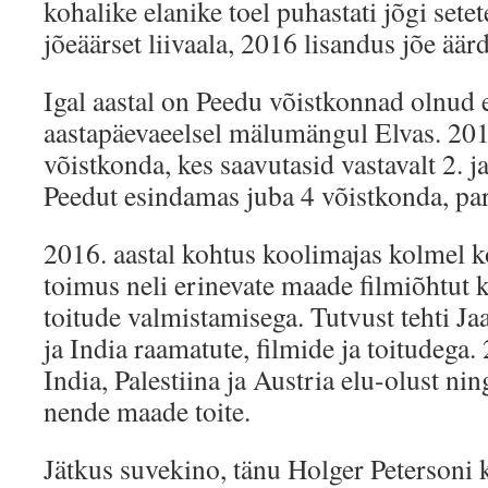
kohalike elanike toel puhastati jõgi setet
jõeäärset liivaala, 2016 lisandus jõe äär
Igal aastal on Peedu võistkonnad olnud
aastapäevaeelsel mälumängul Elvas. 201
võistkonda, kes saavutasid vastavalt 2. ja
Peedut esindamas juba 4 võistkonda, par
2016. aastal kohtus koolimajas kolmel k
toimus neli erinevate maade filmiõhtut 
toitude valmistamisega. Tutvust tehti Ja
ja India raamatute, filmide ja toitudega.
India, Palestiina ja Austria elu-olust ni
nende maade toite.
Jätkus suvekino, tänu Holger Petersoni k