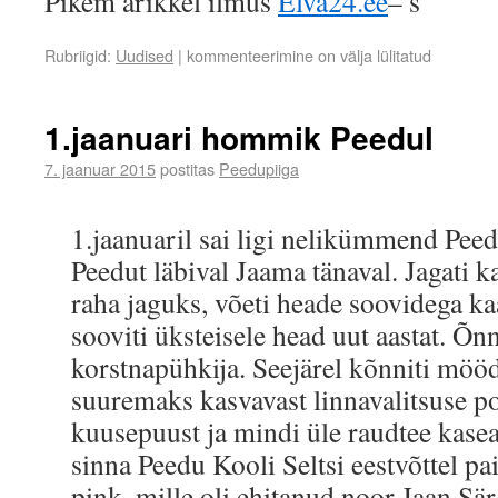
Pikem arikkel ilmus
Elva24.ee
– s
Rubriigid:
Uudised
|
kommenteerimine on välja lülitatud
1.jaanuari hommik Peedul
7. jaanuar 2015
postitas
Peedupiiga
1.jaanuaril sai ligi nelikümmend Peed
Peedut läbival Jaama tänaval. Jagati k
raha jaguks, võeti heade soovidega ka
sooviti üksteisele head uut aastat. Õnn
korstnapühkija. Seejärel kõnniti mööda
suuremaks kasvavast linnavalitsuse po
kuusepuust ja mindi üle raudtee kaseal
sinna Peedu Kooli Seltsi eestvõttel pa
pink, mille oli ehitanud noor Jaan S