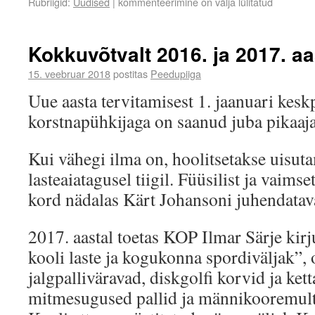
Rubriigid:
Uudised
|
kommenteerimine on välja lülitatud
Kokkuvõtvalt 2016. ja 2017. aa
15. veebruar 2018
postitas
Peedupiiga
Uue aasta tervitamisest 1. jaanuari kesk
korstnapühkijaga on saanud juba pikaajal
Kui vähegi ilma on, hoolitsetakse uisut
lasteaiatagusel tiigil. Füüsilist ja vaimse
kord nädalas Kärt Johansoni juhendatav
2017. aastal toetas KOP Ilmar Särje kirj
kooli laste ja kogukonna spordiväljak”, 
jalgpalliväravad, diskgolfi korvid ja kett
mitmesugused pallid ja männikooremultš