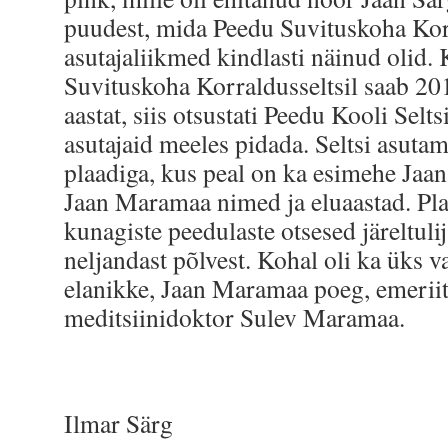
puudest, mida Peedu Suvituskoha Kor
asutajaliikmed kindlasti näinud olid.
Suvituskoha Korraldusseltsil saab 201
aastat, siis otsustati Peedu Kooli Selt
asutajaid meeles pidada. Seltsi asutam
plaadiga, kus peal on ka esimehe Jaan 
Jaan Maramaa nimed ja eluaastad. Plaa
kunagiste peedulaste otsesed järeltuli
neljandast põlvest. Kohal oli ka üks
elanikke, Jaan Maramaa poeg, emerii
meditsiinidoktor Sulev Maramaa.
Ilmar Särg