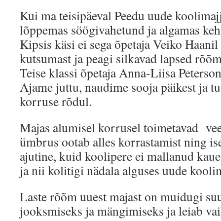
Kui ma teisipäeval Peedu uude koolimajj
lõppemas söögivahetund ja algamas keha
Kipsis käsi ei sega õpetaja Veiko Haanil 
kutsumast ja peagi silkavad lapsed rõõms
Teise klassi õpetaja Anna-Liisa Peterso
Ajame juttu, naudime sooja päikest ja tu
korruse rõdul.
Majas alumisel korrusel toimetavad vee
ümbrus ootab alles korrastamist ning ise
ajutine, kuid koolipere ei mallanud ka
ja nii kolitigi nädala alguses uude kooli
Laste rõõm uuest majast on muidugi suu
jooksmiseks ja mängimiseks ja leiab va