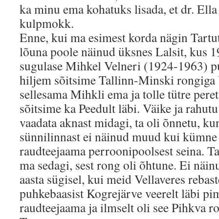
ka minu ema kohatuks lisada, et dr. Ella 
kulpmokk.
Enne, kui ma esimest korda nägin Tartut
lõuna poole näinud üksnes Lalsit, kus 19
sugulase Mihkel Velneri (1924-1963) pu
hiljem sõitsime Tallinn-Minski rongiga
sellesama Mihkli ema ja tolle tütre peret
sõitsime ka Peedult läbi. Väike ja rahut
vaadata aknast midagi, ta oli õnnetu, ku
sünnilinnast ei näinud muud kui kümne 
raudteejaama perroonipoolsest seina. Tag
ma sedagi, sest rong oli õhtune. Ei näi
aasta sügisel, kui meid Vellaveres rebas
puhkebaasist Kogrejärve veerelt läbi pi
raudteejaama ja ilmselt oli see Pihkva r