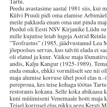
Tartu.
Peedu avastasime aastal 1981 siis, kui m
Külvi Pruuli pidi oma elamise Arbimäe
meile pakkuda enam oma uut pinda majas
Peedul oli Eesti NSV Kirjanike Liidu s
mille kujutise leiab lugeja Astrid Reinl
”Teofrastus” (1985, jäädvustanud Lea 
jõepoolses servas, kus talviti elada ei s
oli elatud ja kuur. Väikse maja lõunatiiva
andis, Kalju Kangur (1925-1989). Tema 
enda omaks, ehkki vormiliselt see nii ol
maja alumise korruse ühel pool elas n.-
pereproua, kes teise kohaga töötas Tart
restoranis kokana. Selle koka abikaasa 
kuni müümiseni Venemaale hoiti maja ke
Teisel korrusel elas pikka aega Kersti 