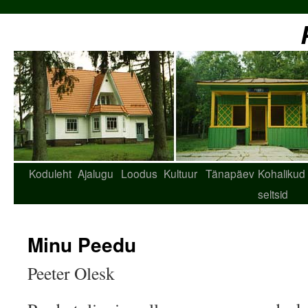
Koduleht
Ajalugu
Loodus
Kultuur
Tänapäev
Kohalikud
seltsid
Minu Peedu
Peeter Olesk