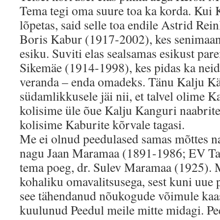
Tema tegi oma suure toa ka korda. Kui 
lõpetas, said selle toa endile Astrid Rei
Boris Kabur (1917-2002), kes senimaani 
esiku. Suviti elas sealsamas esikust par
Sikemäe (1914-1998), kes pidas ka neid
veranda – enda omadeks. Tänu Kalju K
südamlikkusele jäi nii, et talvel olime 
kolisime üle õue Kalju Kanguri naabritek
kolisime Kaburite kõrvale tagasi.
Me ei olnud peedulased samas mõttes na
nagu Jaan Maramaa (1891-1986; EV Tart
tema poeg, dr. Sulev Maramaa (1925). 
kohaliku omavalitsusega, sest kuni uue 
see tähendanud nõukogude võimule kaasa
kuulunud Peedul meile mitte midagi. Pe