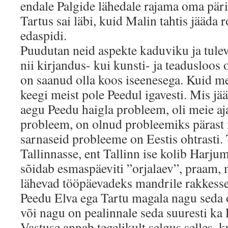
endale Palgide lähedale rajama oma pär
Tartus sai läbi, kuid Malin tahtis jääda
edaspidi.
Puudutan neid aspekte kaduviku ja tulev
nii kirjandus- kui kunsti- ja teadusloos 
on saanud olla koos iseenesega. Kuid m
keegi meist pole Peedul igavesti. Mis jä
aegu Peedu haigla probleem, oli meie aj
probleem, on olnud probleemiks pärast 
sarnaseid probleeme on Eestis ohtrasti. 
Tallinnasse, ent Tallinn ise kolib Harj
sõidab esmaspäeviti ”orjalaev”, praam, 
lähevad tööpäevadeks mandrile rakkesse
Peedu Elva ega Tartu magala nagu seda 
või nagu on pealinnale seda suuresti ka 
Vastuse annab tegelikult selgus selles, k