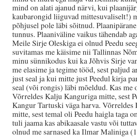
mind on alati ajanud närvi, kui plaanijä
kaubarongid liiguvad mittesuvaliselt!) 
põhjusel pole läbi sõitnud. Plaanipäran
tunnus. Plaaniväline vaikus tähendab ag
Meile Sirje Oleskiga ei olnud Peedu seeg
suvitamas me käisime nii Tallinnas Nõ
minu sünnikodus kui ka Jõhvis Sirje va
me elasime ja tegime tööd, sest paljud ar
just seal ja kui mitte just Peedul kirja p
seal (või rongis) läbi mõeldud. Kas me 
Võrreldes Kalju Kanguriga mitte, sest Pe
Kangur Tartuski väga harva. Võrreldes 
mitte, sest temal oli Peedu haigla taga o
tuli jaama kas abikaasale vastu või tutta
olnud me sarnased ka Ilmar Maliniga (