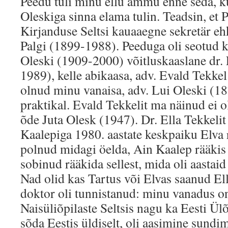
Peedu tuli minu ellu ammu enne seda, k
Oleskiga sinna elama tulin. Teadsin, et 
Kirjanduse Seltsi kauaaegne sekretär eh
Palgi (1899-1988). Peeduga oli seotud
Oleski (1909-2000) võitluskaaslane dr. 
1989), kelle abikaasa, adv. Evald Tekke
olnud minu vanaisa, adv. Lui Oleski (1
praktikal. Evald Tekkelit ma näinud ei o
õde Juta Olesk (1947). Dr. Ella Tekkeli
Kaalepiga 1980. aastate keskpaiku Elva
polnud midagi öelda, Ain Kaalep rääkis 
sobinud rääkida sellest, mida oli aastaid
Nad olid kas Tartus või Elvas saanud El
doktor oli tunnistanud: minu vanadus o
Naisüliõpilaste Seltsis nagu ka Eesti Ülõ
sõda Eestis üldiselt, oli aasimine sundim