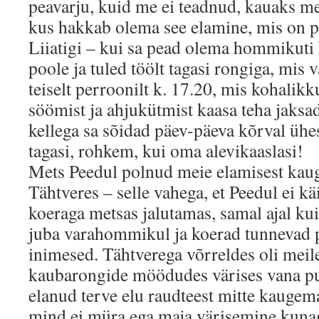
peavarju, kuid me ei teadnud, kauaks m
kus hakkab olema see elamine, mis on p
Liiatigi – kui sa pead olema hommikuti 
poole ja tuled töölt tagasi rongiga, mis 
teiselt perroonilt k. 17.20, mis kohalikku
söömist ja ahjukütmist kaasa teha jaksa
kellega sa sõidad päev-päeva kõrval ühes
tagasi, rohkem, kui oma alevikaaslasi!
Mets Peedul polnud meie elamisest kau
Tähtveres – selle vahega, et Peedul ei k
koeraga metsas jalutamas, samal ajal kui
juba varahommikul ja koerad tunnevad 
inimesed. Tähtverega võrreldes oli meil
kaubarongide möödudes värises vana pu
elanud terve elu raudteest mitte kaugema
mind ei müra ega maja värisemine kunag