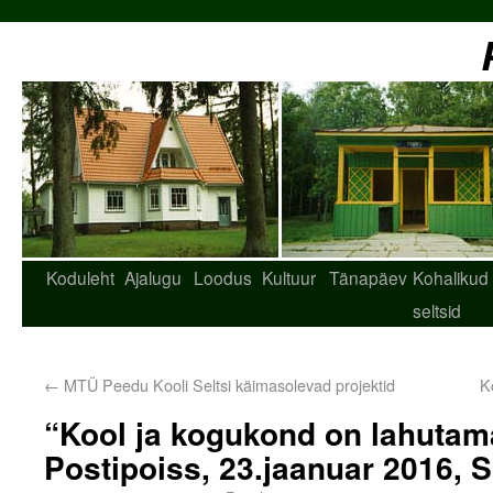
Koduleht
Ajalugu
Loodus
Kultuur
Tänapäev
Kohalikud
seltsid
←
MTÜ Peedu Kooli Seltsi käimasolevad projektid
K
“Kool ja kogukond on lahutam
Postipoiss, 23.jaanuar 2016, Si