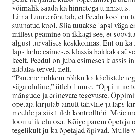
võimalik saada ka hinnetega tunnistus.
Liina Luure rõhutab, et Peedu kool on tav
suunatud kool. Siia tuuakse lapsi väga er
millest peamine on ikkagi see, et soovi
algust turvalises keskkonnas. Ent on ka 
laps kohe esimeses klassis hakkaks süve
keelt. Peedul on juba esimeses klassis in
nädalas tervelt neli.
“Paneme rohkem rõhku ka käelistele teg
väga oluline,” ütleb Luure. “Õppimine t
mängude ja erinevate tegevuste. Õppimin
õpetaja kirjutab ainult tahvlile ja laps k
meelde ja siis tuleb kontrolltöö. Meie 
loomulik elu osa. Kõige parem õpetaja o
tegelikult ju ka õpetajad õpivad. Mulle