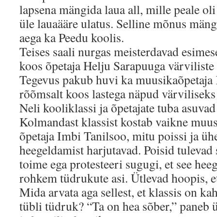
lapsena mängida laua all, mille peale o
üle lauaääre ulatus. Selline mõnus mä
aega ka Peedu koolis.
Teises saali nurgas meisterdavad esimes
koos õpetaja Helju Sarapuuga värviliste l
Tegevus pakub huvi ka muusikaõpetaja K
rõõmsalt koos lastega näpud värviliseks
Neli kooliklassi ja õpetajate tuba asuva
Kolmandast klassist kostab vaikne muus
õpetaja Imbi Tanilsoo, mitu poissi ja üh
heegeldamist harjutavad. Poisid tulevad 
toime ega protesteeri sugugi, et see hee
rohkem tüdrukute asi. Ütlevad hoopis, e
Mida arvata aga sellest, et klassis on ka
tübli tüdruk? “Ta on hea sõber,” paneb ük