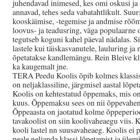
juhendavad inimesed, kes omi oskusi ja t
annavad, tehes seda vabatahtlikult. Suu
kooskäimise, -tegemise ja andmise rõõm.
loovus- ja teadusring, väga populaarne 
tegutseb koguni kahel päeval nädalas. Si
lastele kui täiskasvanutele, lauluring j
õpetatakse kandlemängu. Rein Bleive kla
ka kaugemalt jne.
TERA Peedu Koolis õpib kolmes klassis
on neljaklassiline, järgmisel aastal lõpe
Koolis on kehtestatud õppemaks, mis on 
kuus. Õppemaksu sees on nii õppevahend
Õppeaasta on jaotatud kolme õppeperioo
tavakoolist on siin koolivaheaegu viis. 
kooli lastel nn suusavaheaeg. Koolis ei 
peale neljanda klassi lõpetamist ja ülem