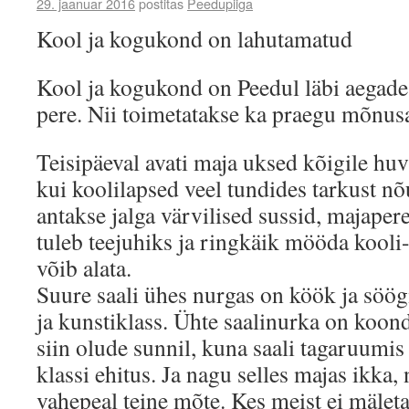
29. jaanuar 2016
postitas
Peedupiiga
Kool ja kogukond on lahutamatud
Kool ja kogukond on Peedul läbi aegade
pere. Nii toimetatakse ka praegu mõnusa
Teisipäeval avati maja uksed kõigile huvi
kui koolilapsed veel tundides tarkust nõ
antakse jalga värvilised sussid, majape
tuleb teejuhiks ja ringkäik mööda kool
võib alata.
Suure saali ühes nurgas on köök ja söög
ja kunstiklass. Ühte saalinurka on koon
siin olude sunnil, kuna saali tagaruumis 
klassi ehitus. Ja nagu selles majas ikka, 
vahepeal teine mõte. Kes meist ei mäleta