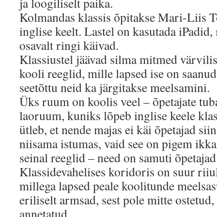
ja loogiliselt paika.
Kolmandas klassis õpitakse Mari-Liis 
inglise keelt. Lastel on kasutada iPadid,
osavalt ringi käivad.
Klassiustel jäävad silma mitmed värvili
kooli reeglid, mille lapsed ise on saanu
seetõttu neid ka järgitakse meelsamini.
Üks ruum on koolis veel – õpetajate tuba
laoruum, kuniks lõpeb inglise keele klas
ütleb, et nende majas ei käi õpetajad si
niisama istumas, vaid see on pigem ikk
seinal reeglid – need on samuti õpetajad
Klassidevahelises koridoris on suur rii
millega lapsed peale koolitunde meelsa
eriliselt armsad, sest pole mitte ostetud
annetatud.