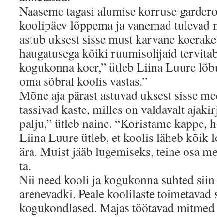
Naaseme tagasi alumise korruse gardero
koolipäev lõppema ja vanemad tulevad ne
astub uksest sisse must karvane koerake
haugatusega kõiki ruumisolijaid tervit
kogukonna koer,” ütleb Liina Luure lõbu
oma sõbral koolis vastas.”
Mõne aja pärast astuvad uksest sisse mee
tassivad kaste, milles on valdavalt ajaki
palju,” ütleb naine. “Koristame kappe,
Liina Luure ütleb, et koolis läheb kõik 
ära. Muist jääb lugemiseks, teine osa me
ta.
Nii need kooli ja kogukonna suhted siin
arenevadki. Peale koolilaste toimetavad 
kogukondlased. Majas töötavad mitmed 