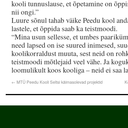
kooli tunnuslause, et õpetamine on õppi
nii ongi.”
Luure sõnul tahab väike Peedu kool anda
lastele, et õppida saab ka teistmoodi.
“Mina usun sellesse, et umbes paarikümn
need lapsed on ise suured inimesed, su
koolikorraldust muuta, sest neid on ro
teistmoodi mõtlejaid veel vähe. Ja kog
loomulikult koos kooliga – neid ei saa l
←
MTÜ Peedu Kooli Seltsi käimasolevad projektid
K