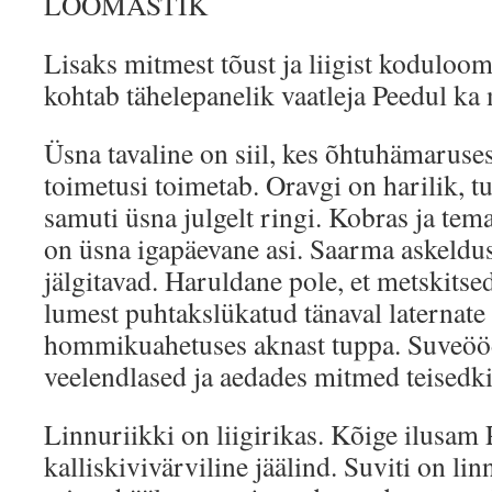
LOOMASTIK
Lisaks mitmest tõust ja liigist koduloo
kohtab tähelepanelik vaatleja Peedul ka
Üsna tavaline on siil, kes õhtuhämaruse
toimetusi toimetab. Oravgi on harilik, 
samuti üsna julgelt ringi. Kobras ja tem
on üsna igapäevane asi. Saarma askeldu
jälgitavad. Haruldane pole, et metskitse
lumest puhtakslükatud tänaval laternate
hommikuahetuses aknast tuppa. Suveööd
veelendlased ja aedades mitmed teisedki
Linnuriikki on liigirikas. Kõige ilusam 
kalliskivivärviline jäälind. Suviti on li