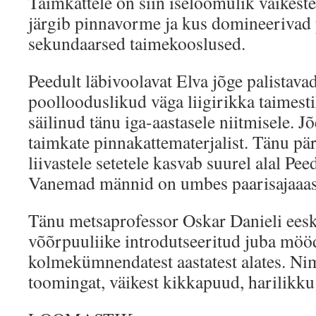
Taimkattele on siin iseloomulik väikest
järgib pinnavorme ja kus domineerivad 
sekundaarsed taimekooslused.
Peedult läbivoolavat Elva jõge palistav
poollooduslikud väga liigirikka taimest
säilinud tänu iga-aastasele niitmisele. J
taimkate pinnakattematerjalist. Tänu pär
liivastele setetele kasvab suurel alal Pe
Vanemad männid on umbes paarisajaaas
Tänu metsaprofessor Oskar Danieli eesk
võõrpuuliike introdutseeritud juba möö
kolmekümnendatest aastatest alates. Ni
toomingat, väikest kikkapuud, harilikku