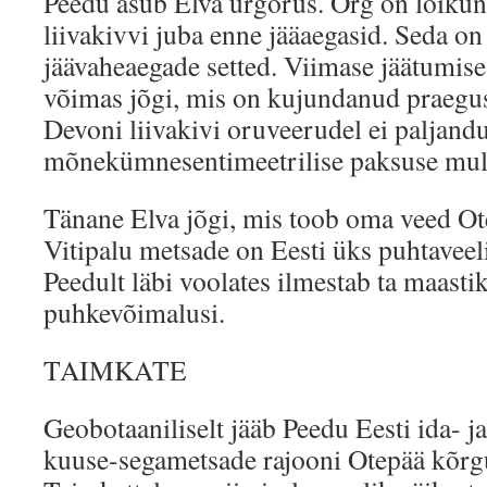
Peedu asub Elva ürgorus. Org on lõikun
liivakivvi juba enne jääaegasid. Seda on
jäävaheaegade setted. Viimase jäätumise
võimas jõgi, mis on kujundanud praeguse
Devoni liivakivi oruveerudel ei paljandu
mõnekümnesentimeetrilise paksuse mulla
Tänane Elva jõgi, mis toob oma veed Ote
Vitipalu metsade on Eesti üks puhtaveel
Peedult läbi voolates ilmestab ta maasti
puhkevõimalusi.
TAIMKATE
Geobotaaniliselt jääb Peedu Eesti ida- j
kuuse-segametsade rajooni Otepää kõrgu