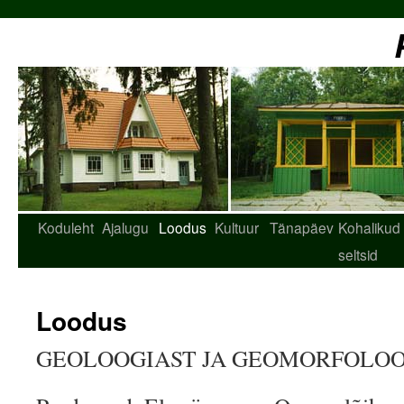
Koduleht
Ajalugu
Loodus
Kultuur
Tänapäev
Kohalikud
seltsid
Loodus
GEOLOOGIAST JA GEOMORFOLOO