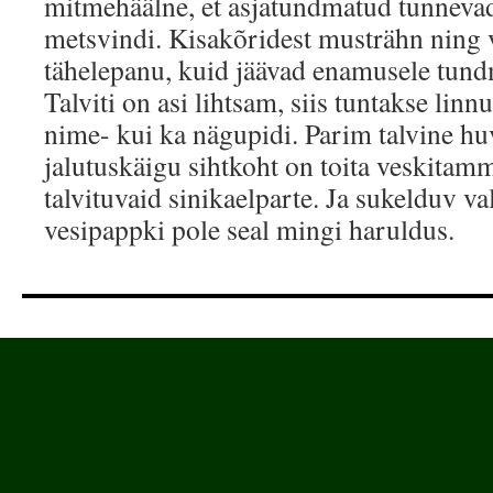
mitmehäälne, et asjatundmatud tunnevad
metsvindi. Kisakõridest musträhn ning 
tähelepanu, kuid jäävad enamusele tund
Talviti on asi lihtsam, siis tuntakse linn
nime- kui ka nägupidi. Parim talvine hu
jalutuskäigu sihtkoht on toita veskitamm
talvituvaid sinikaelparte. Ja sukelduv v
vesipappki pole seal mingi haruldus.